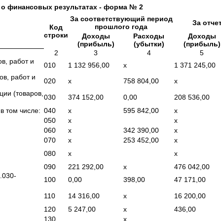
 о финансовых результатах - форма № 2
За соответствующий период
За отче
прошлого года
Код
строки
Доходы
Расходы
Доходы
(прибыль)
(убытки)
(прибыль)
2
3
4
5
в, работ и
010
1 132 956,00
x
1 371 245,00
в, работ и
020
x
758 804,00
x
ции (товаров,
030
374 152,00
0,00
208 536,00
в том числе:
040
x
595 842,00
x
050
x
x
060
x
342 390,00
x
070
x
253 452,00
x
080
x
x
090
221 292,00
x
476 042,00
.030-
100
0,00
398,00
47 171,00
110
14 316,00
x
16 200,00
120
5 247,00
x
436,00
130
x