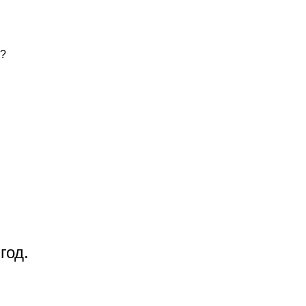
ь?
год.