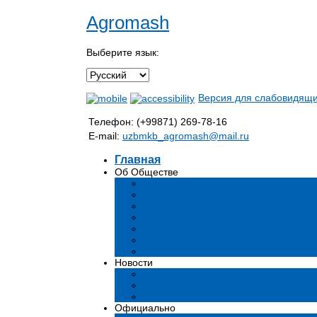
Agromash
Выберите язык:
Версия для слабовидящ
Телефон: (+99871) 269-78-16
E-mail:
uzbmkb_agromash@mail.ru
Главная
Об Обществе
Общая информация
Структура
Руководство
Стратегия развития
Предмет и цели деятельности общес
Продукция
Вакансии
Новости
Мероприятия и события
Аналитические статьи и мнения эксп
СМИ о нас
Официально