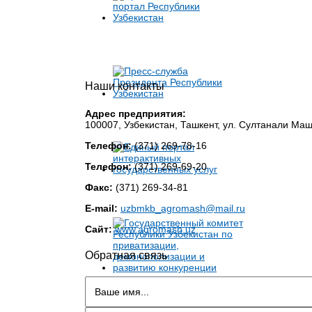
Наши контакты
Адрес предприятия:
100007, Узбекистан, Ташкент, ул. Султанали Ма
Телефон:
(371) 269-78-16
Телефон:
(371) 269-69-20
Факс:
(371) 269-34-81
E-mail:
uzbmkb_agromash@mail.ru
Сайт:
www.agromash.uz
Обратная связь