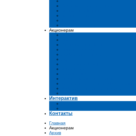
Устав
Сертификаты и лиценции
Документы общества
Бизнес-планы
Тендеры и конкурсы
Утратившие силу акты
Акционерам
Дивиденды
Комиссии
Существенные факты
Проспект эмиссии
Аффилированные лица
Аудит
Финансовые отчеты
Инвестиции
Голосования
Корпоративное управление
Ключевые показатели эффективност
Информация для акционеров
Архив
Интерактив
Вопросы-ответы
Подача обращений в государственн
Контакты
Главная
Акционерам
Архив