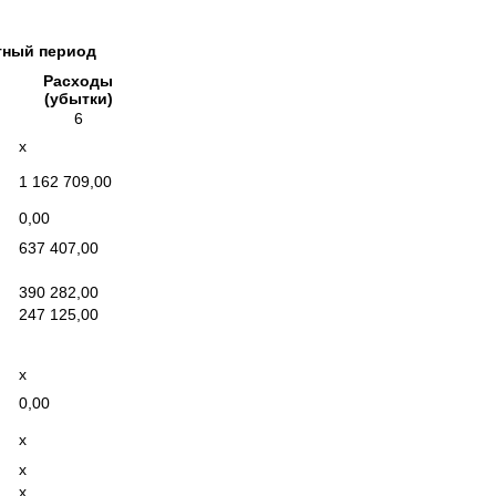
тный период
Расходы
(убытки)
6
x
1 162 709,00
0,00
637 407,00
390 282,00
247 125,00
x
0,00
x
x
x