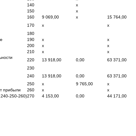
140
x
150
x
160
9 069,00
x
15 764,00
170
x
x
180
де
190
x
x
200
x
x
210
x
x
ьности
220
13 918,00
0,00
63 371,00
230
240
13 918,00
0,00
63 371,00
250
x
9 765,00
x
от прибыли
260
x
x
.240-250-260)
270
4 153,00
0,00
44 171,00