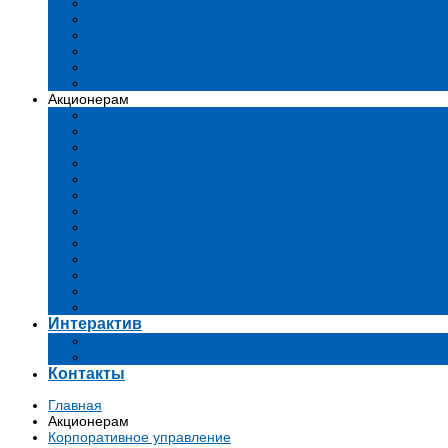
Устав
Сертификаты и лиценции
Документы общества
Бизнес-планы
Тендеры и конкурсы
Утратившие силу акты
Акционерам
Дивиденды
Комиссии
Существенные факты
Проспект эмиссии
Аффилированные лица
Аудит
Финансовые отчеты
Инвестиции
Голосования
Корпоративное управление
Ключевые показатели эффективности
Информация для акционеров
Архив
Интерактив
Вопросы-ответы
Подача обращений в государственные органы
Контакты
Главная
Акционерам
Корпоративное управление