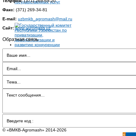
Телефон:
(371) 269-69-20
Факс:
(371) 269-34-81
E-mail:
uzbmkb_agromash@mail.ru
Сайт:
www.agromash.uz
Обратная связь
© «BMКB-Аgromash» 2014-2026