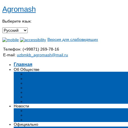
Agromash
Выберите язык:
Версия для слабовидящих
Телефон: (+99871) 269-78-16
E-mail:
uzbmkb_agromash@mail.ru
Главная
Об Обществе
Общая информация
Структура
Руководство
Стратегия развития
Предмет и цели деятельности общества
Продукция
Вакансии
Новости
Мероприятия и события
Аналитические статьи и мнения экспертов
СМИ о нас
Официально