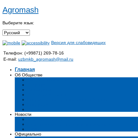
Agromash
Выберите язык:
Версия для слабовидящих
Телефон: (+99871) 269-78-16
E-mail:
uzbmkb_agromash@mail.ru
Главная
Об Обществе
Общая информация
Структура
Руководство
Стратегия развития
Предмет и цели деятельности общества
Продукция
Вакансии
Новости
Мероприятия и события
Аналитические статьи и мнения экспертов
СМИ о нас
Официально