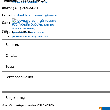
Телефон:
(371) 269-69-20
Факс:
(371) 269-34-81
E-mail:
uzbmkb_agromash@mail.ru
Сайт:
www.agromash.uz
Обратная связь
© «BMКB-Аgromash» 2014-2026