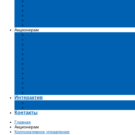
Устав
Сертификаты и лиценции
Документы общества
Бизнес-планы
Тендеры и конкурсы
Утратившие силу акты
Акционерам
Дивиденды
Комиссии
Существенные факты
Проспект эмиссии
Аффилированные лица
Аудит
Финансовые отчеты
Инвестиции
Голосования
Корпоративное управление
Ключевые показатели эффективности
Информация для акционеров
Архив
Интерактив
Вопросы-ответы
Подача обращений в государственные органы
Контакты
Главная
Акционерам
Корпоративное управление