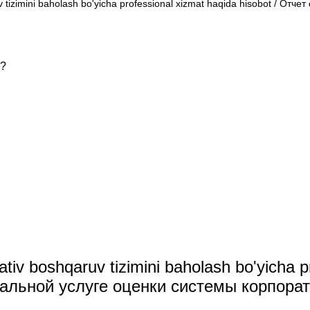
uv tizimini baholash bo'yicha professional xizmat haqida hisobot / О
ь?
ativ boshqaruv tizimini baholash bo'yicha 
нальной услуге оценки системы корпора