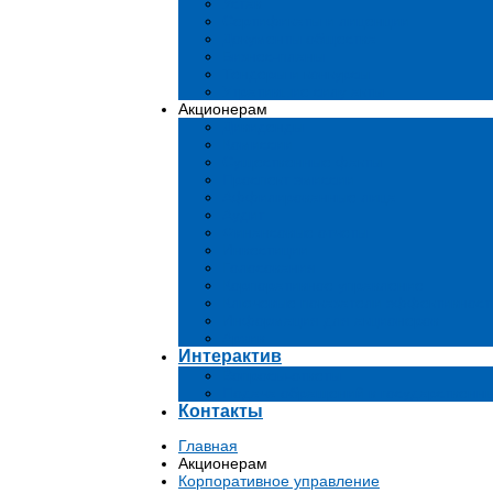
Устав
Сертификаты и лиценции
Документы общества
Бизнес-планы
Тендеры и конкурсы
Утратившие силу акты
Акционерам
Дивиденды
Комиссии
Существенные факты
Проспект эмиссии
Аффилированные лица
Аудит
Финансовые отчеты
Инвестиции
Голосования
Корпоративное управление
Ключевые показатели эффективност
Информация для акционеров
Архив
Интерактив
Вопросы-ответы
Подача обращений в государственн
Контакты
Главная
Акционерам
Корпоративное управление