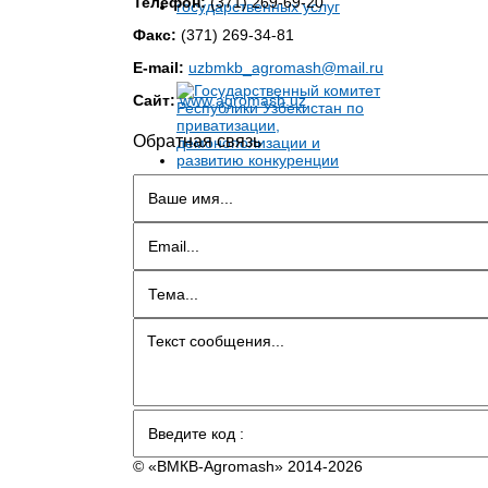
Телефон:
(371) 269-69-20
Факс:
(371) 269-34-81
E-mail:
uzbmkb_agromash@mail.ru
Сайт:
www.agromash.uz
Обратная связь
© «BMКB-Аgromash» 2014-2026