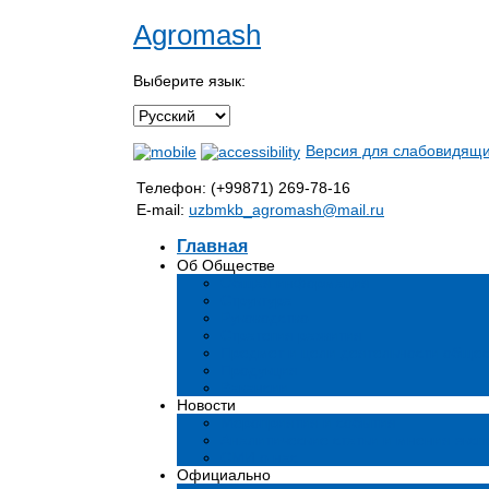
Agromash
Выберите язык:
Версия для слабовидящ
Телефон: (+99871) 269-78-16
E-mail:
uzbmkb_agromash@mail.ru
Главная
Об Обществе
Общая информация
Структура
Руководство
Стратегия развития
Предмет и цели деятельности общес
Продукция
Вакансии
Новости
Мероприятия и события
Аналитические статьи и мнения эксп
СМИ о нас
Официально