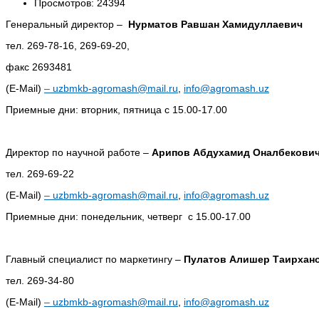
Просмотров: 24394
Генеральный директор –
Нурматов Равшан Хамидуллаевич
тел. 269-78-16, 269-69-20,
факс 2693481
(E-Mail)
–
uzbmkb-agromash@mail.ru
,
info@agromash.uz
Приемные дни: вторник, пятница с 15.00-17.00
Директор по научной работе –
Арипов Абдухамид Оналбекови
тел. 269-69-22
(E-Mail)
–
uzbmkb-agromash@mail.ru
,
info@agromash.uz
Приемные дни: понедельник, четверг с 15.00-17.00
Главный специалист по маркетингу –
Пулатов Алишер Таирхан
тел. 269-34-80
(E-Mail)
–
uzbmkb-agromash@mail.ru
,
info@agromash.uz