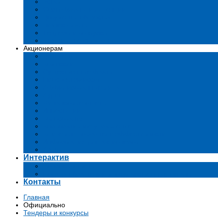
Устав
Сертификаты и лиценции
Документы общества
Бизнес-планы
Тендеры и конкурсы
Утратившие силу акты
Акционерам
Дивиденды
Комиссии
Существенные факты
Проспект эмиссии
Аффилированные лица
Аудит
Финансовые отчеты
Инвестиции
Голосования
Корпоративное управление
Ключевые показатели эффективности
Информация для акционеров
Архив
Интерактив
Вопросы-ответы
Подача обращений в государственные органы
Контакты
Главная
Официально
Тендеры и конкурсы