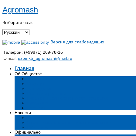
Agromash
Выберите язык:
Версия для слабовидящих
Телефон: (+99871) 269-78-16
E-mail:
uzbmkb_agromash@mail.ru
Главная
Об Обществе
Общая информация
Структура
Руководство
Стратегия развития
Предмет и цели деятельности общества
Продукция
Вакансии
Новости
Мероприятия и события
Аналитические статьи и мнения экспертов
СМИ о нас
Официально