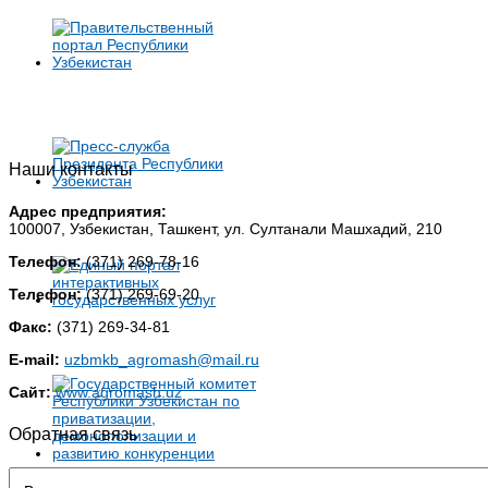
Наши контакты
Адрес предприятия:
100007, Узбекистан, Ташкент, ул. Султанали Машхадий, 210
Телефон:
(371) 269-78-16
Телефон:
(371) 269-69-20
Факс:
(371) 269-34-81
E-mail:
uzbmkb_agromash@mail.ru
Сайт:
www.agromash.uz
Обратная связь