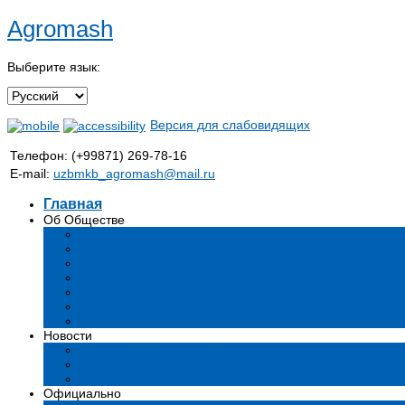
Agromash
Выберите язык:
Версия для слабовидящих
Телефон: (+99871) 269-78-16
E-mail:
uzbmkb_agromash@mail.ru
Главная
Об Обществе
Общая информация
Структура
Руководство
Стратегия развития
Предмет и цели деятельности общества
Продукция
Вакансии
Новости
Мероприятия и события
Аналитические статьи и мнения экспертов
СМИ о нас
Официально