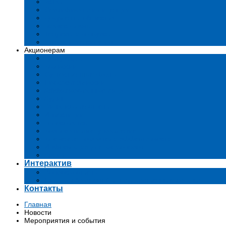
Устав
Сертификаты и лиценции
Документы общества
Бизнес-планы
Тендеры и конкурсы
Утратившие силу акты
Акционерам
Дивиденды
Комиссии
Существенные факты
Проспект эмиссии
Аффилированные лица
Аудит
Финансовые отчеты
Инвестиции
Голосования
Корпоративное управление
Ключевые показатели эффективности
Информация для акционеров
Архив
Интерактив
Вопросы-ответы
Подача обращений в государственные органы
Контакты
Главная
Новости
Мероприятия и события