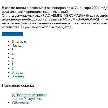
В соответствии с решением акционеров от «17» января 2024 го
всех или части принадлежащих им акций.
Оплата выкупаемых акций АО «BMKB-AGROMASH» будет осуществл
акционерам необходимо направить в АО «BMKB-AGROMASH» письм
жительства (места нахождения) акционера, банковские реквизиты
количества акций, выкуп которых требуется.
Подробнее...
В начало
Назад
1
2
3
4
5
6
Вперёд
В конец
Полезные ссылки