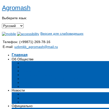
Agromash
Выберите язык:
Версия для слабовидящих
Телефон: (+99871) 269-78-16
E-mail:
uzbmkb_agromash@mail.ru
Главная
Об Обществе
Общая информация
Структура
Руководство
Стратегия развития
Предмет и цели деятельности общества
Продукция
Вакансии
Новости
Мероприятия и события
Аналитические статьи и мнения экспертов
СМИ о нас
Официально