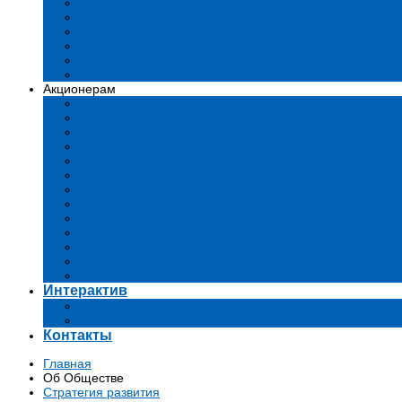
Устав
Сертификаты и лиценции
Документы общества
Бизнес-планы
Тендеры и конкурсы
Утратившие силу акты
Акционерам
Дивиденды
Комиссии
Существенные факты
Проспект эмиссии
Аффилированные лица
Аудит
Финансовые отчеты
Инвестиции
Голосования
Корпоративное управление
Ключевые показатели эффективности
Информация для акционеров
Архив
Интерактив
Вопросы-ответы
Подача обращений в государственные органы
Контакты
Главная
Об Обществе
Стратегия развития